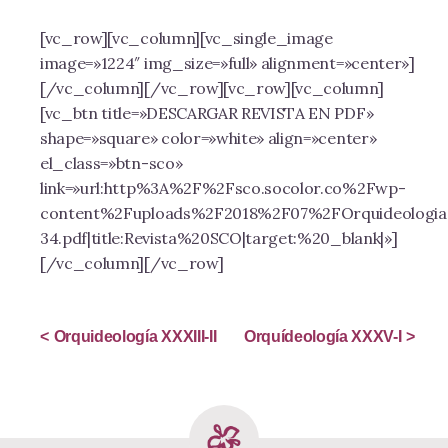
[vc_row][vc_column][vc_single_image
image=»1224″ img_size=»full» alignment=»center»]
[/vc_column][/vc_row][vc_row][vc_column]
[vc_btn title=»DESCARGAR REVISTA EN PDF»
shape=»square» color=»white» align=»center»
el_class=»btn-sco»
link=»url:http%3A%2F%2Fsco.socolor.co%2Fwp-
content%2Fuploads%2F2018%2F07%2FOrquideologia
34.pdf|title:Revista%20SCO|target:%20_blank|»]
[/vc_column][/vc_row]
Orquideología XXXIII-II
Orquídeología XXXV-I