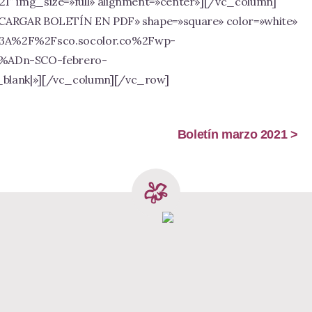
1″ img_size=»full» alignment=»center»][/vc_column]
SCARGAR BOLETÍN EN PDF» shape=»square» color=»white»
tps%3A%2F%2Fsco.socolor.co%2Fwp-
%ADn-SCO-febrero-
_blank|»][/vc_column][/vc_row]
Boletín marzo 2021