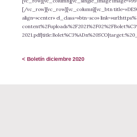
[vc_row][vc_column][vc_single_image image=»992
[/vc_row][vc_row][vc_column][vc_btn title=»DE
align=»center» el_class=»btn-sco» link=»url:ht
content%2Fuploads%2F2021%2F02%2FBolet%C3
2021.pdf|title:Bolet%C3%ADn%20SCO|target:%20
Boletín diciembre 2020